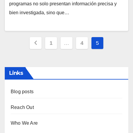
programas no solo presentan información precisa y
bien investigada, sino que…
Posts
1
…
4
5
pagination
Links
Blog posts
Reach Out
Who We Are