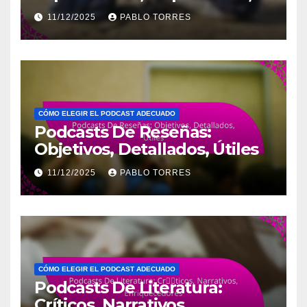
Informativos
11/12/2025
PABLO TORRES
CÓMO ELEGIR EL PODCAST ADECUADO
Podcasts De Reseñas:
Objetivos, Detallados, Útiles
11/12/2025
PABLO TORRES
CÓMO ELEGIR EL PODCAST ADECUADO
Podcasts De Literatura:
Críticos, Narrativos,