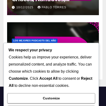
Enriquecedores
10/12/2025
PABLO TORRES
LOS MEJORES PODCASTS DEL AÑO
Podcasts De Tecnología:
We respect your privacy
Vanguardistas, Informativos,
Cookies help us improve your experience, deliver
Útiles
10/12/2025
PABLO TORRES
personalized content, and analyze traffic. You can
choose which cookies to allow by clicking
Customize
. Click
Accept All
to consent or
Reject
All
to decline non-essential cookies.
espaciopodcast.com
Customize