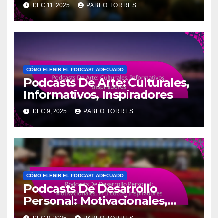
DEC 11, 2025
PABLO TORRES
CÓMO ELEGIR EL PODCAST ADECUADO
Podcasts De Arte: Culturales,
Informativos, Inspiradores
DEC 9, 2025
PABLO TORRES
CÓMO ELEGIR EL PODCAST ADECUADO
Podcasts De Desarrollo
Personal: Motivacionales,
Prácticos, Inspiradores
DEC 8, 2025
PABLO TORRES