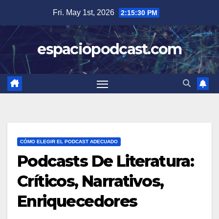
Skip
Fri. May 1st, 2026
2:15:32 PM
to
content
espaciopodcast.com
CÓMO ELEGIR EL PODCAST ADECUADO
Podcasts De Literatura:
Críticos, Narrativos,
Enriquecedores