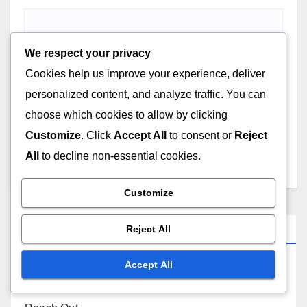
We respect your privacy
Cookies help us improve your experience, deliver
Save my name, email, and website in this browser for
personalized content, and analyze traffic. You can
the next time I comment.
choose which cookies to allow by clicking
Customize
. Click
Accept All
to consent or
Reject
All
to decline non-essential cookies.
Customize
Links
Reject All
Accept All
Blog posts