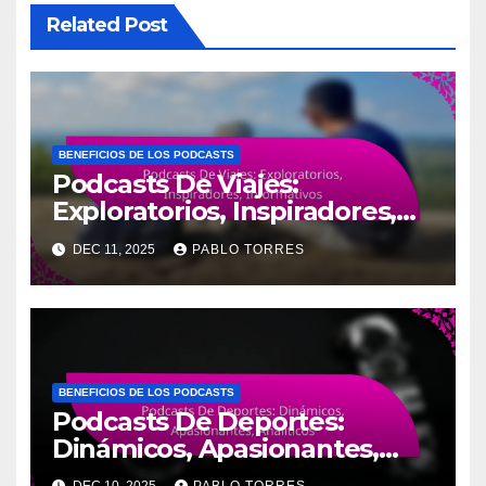
Related Post
BENEFICIOS DE LOS PODCASTS
Podcasts De Viajes:
Exploratorios, Inspiradores,
Informativos
DEC 11, 2025
PABLO TORRES
BENEFICIOS DE LOS PODCASTS
Podcasts De Deportes:
Dinámicos, Apasionantes,
Analíticos