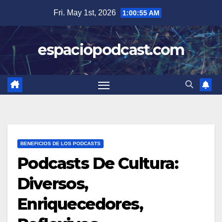
Skip
Fri. May 1st, 2026
1:00:56 AM
to
content
espaciopodcast.com
BENEFICIOS DE LOS PODCASTS
Podcasts De Cultura:
Diversos,
Enriquecedores,