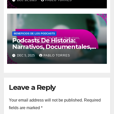
DEC 10, 2025
PABLO TORRES
BENEFICIOS DE LOS PODCASTS
Podcasts De Historia:
Narrativos, Documentales,
Cautivadores
DEC 5, 2025
PABLO TORRES
Leave a Reply
Your email address will not be published.
Required
fields are marked
*