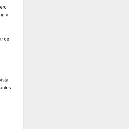
mero
ng y
ar de
ista
nantes