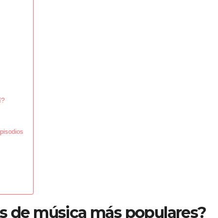
í?
episodios
ts de música más populares?