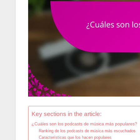
Key sections in the article:
¿Cuáles son los podcasts de música más populares?
Ranking de los podcasts de música más escuchados
Características que los hacen populares